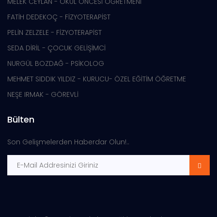
MELEK CEYLAN - OKUL ÖNCESİ ÖĞRETMENİ
FATİH DEDEKOÇ - FİZYOTERAPİST
PELİN ZELZELE - FİZYOTERAPİST
SEDA DİRİL - ÇOCUK GELİŞİMCİ
NURGÜL BOZDAĞ - PSİKOLOG
MEHMET SIDDIK YILDIZ - KURUCU- ÖZEL EĞİTİM ÖĞRETME
NEŞE IRMAK - GÖREVLİ
Bülten
Son Gelişmelerden Haberdar Olun!..