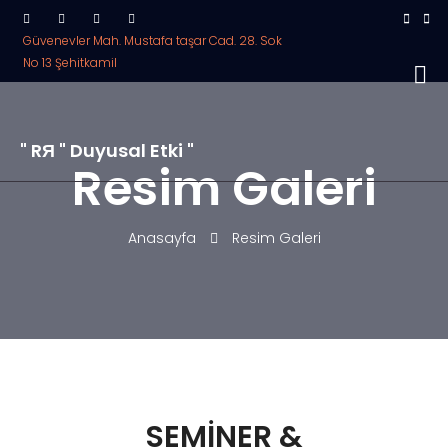
Güvenevler Mah. Mustafa taşar Cad. 28. Sok
No 13 Şehitkamil
" RЯ " Duyusal Etki "
Resim Galeri
Anasayfa
Resim Galeri
SEMİNER &